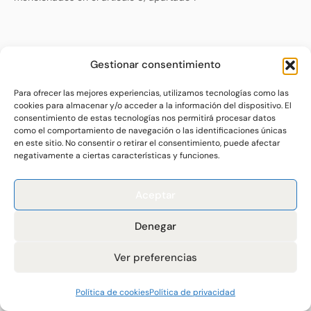
Cuando el responsable haya hecho público los datos
Gestionar consentimiento
personales de los cuales el interesado ha ejercido su derecho
de supresión, el responsable deberá adoptar, atendiendo la
Para ofrecer las mejores experiencias, utilizamos tecnologías como las
tecnología disponible y el coste de su aplicación, las medidas
cookies para almacenar y/o acceder a la información del dispositivo. El
consentimiento de estas tecnologías nos permitirá procesar datos
razonables para comunicar a los terceros que estén tratando
como el comportamiento de navegación o las identificaciones únicas
esa información de la solicitud de supresión de los datos, así
en este sitio. No consentir o retirar el consentimiento, puede afectar
como de cualquier enlace a esos datos o a cualquier copia o
negativamente a ciertas características y funciones.
replica de los mismos.
Aceptar
Denegar
Este derecho se verá limitado por otros derechos tales como
el derecho a la libertad de expresión e información, por el
Ver preferencias
cumplimiento de alguna obligación legal, o cuando existan
razones de interés público.
Política de cookies
Política de privacidad