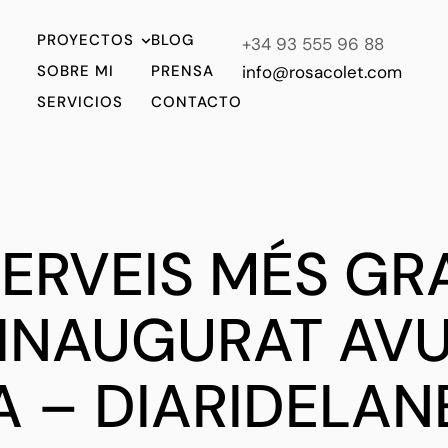
PROYECTOS
BLOG
+34 93 555 96 88
SOBRE MI
PRENSA
info@rosacolet.com
SERVICIOS
CONTACTO
 SERVEIS MÉS GR
 INAUGURAT AVU
 – DIARIDELAN