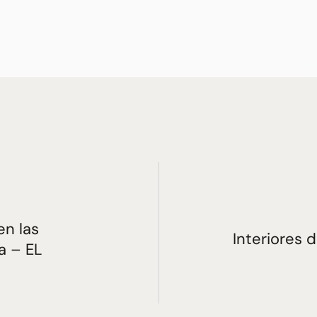
R
n las
Interiores d
da – EL