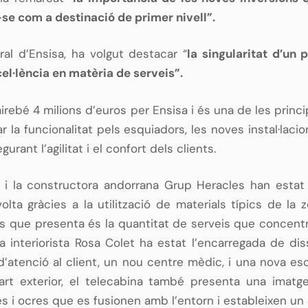
-se com a destinació de primer nivell”.
al d’Ensisa, ha volgut destacar “
la singularitat d’un
cel·lència en matèria de serveis”.
airebé 4 milions d’euros per Ensisa i és una de les prin
rar la funcionalitat pels esquiadors, les noves instal·l
ant l’agilitat i el confort dels clients.
à i la constructora andorrana Grup Heracles han estat 
lta gràcies a la utilització de materials típics de la
ats que presenta és la quantitat de serveis que concent
 interiorista Rosa Colet ha estat l’encarregada de dis
 d’atenció al client, un nou centre mèdic, i una nova e
 part exterior, el telecabina també presenta una imat
i ocres que es fusionen amb l’entorn i estableixen un di