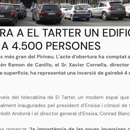
A A EL TARTER UN EDIFI
 A 4.500 PERSONES
eis més gran del Pirineu. L’acte d’obertura ha comptat
èn Ramon de Canillo, el Sr. Xavier Cornella, director
superfície, ha representat una inversió de gairebé 4 m
rveis del telecabina de El Tarter, un modern espai que d
cialment inaugurades pel president d’Ensisa i cònsol de 
Crèdit Andorrà i el director general d’Ensisa, Conrad Blanc
ha remarcat “
la importància de les noves inversions