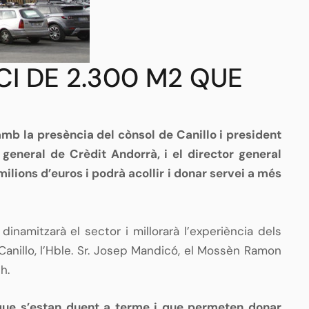
CI DE 2.300 M2 QUE
 amb la presència del cònsol de Canillo i president
 general de Crèdit Andorrà, i el director general
ilions d’euros i podrà acollir i donar servei a més
inamitzarà el sector i millorarà l’experiència dels
Canillo, l’Hble. Sr. Josep Mandicó, el Mossèn Ramon
h.
 que s’estan duent a terme i que permeten donar