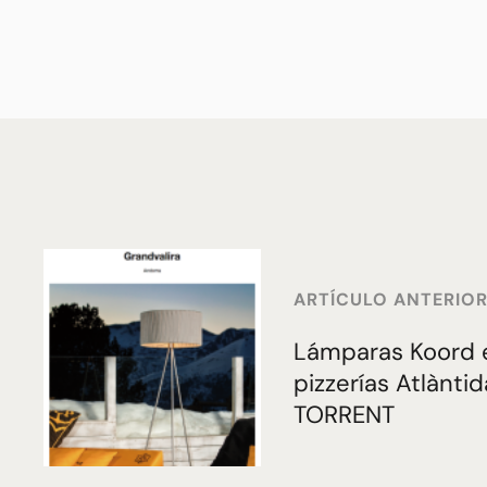
ARTÍCULO ANTERIO
Lámparas Koord e
pizzerías Atlànti
TORRENT