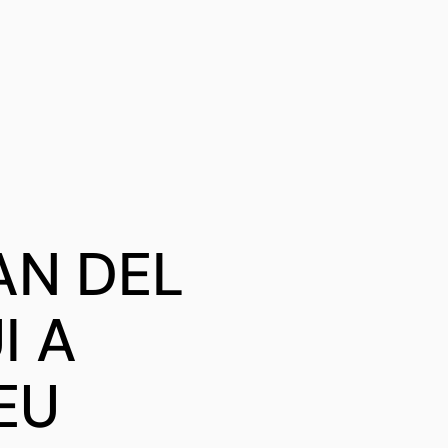
AN DEL
I A
EU