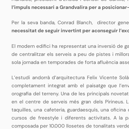
l’impuls necessari a Grandvalira per a posicionar
Per la seva banda, Conrad Blanch, director gener
necessitat de seguir invertint per aconseguir l’ex
El modern edifici ha representat una inversió de g
de centralitzar els serveis a peu de pistes i millo
sola jornada en temporades de forta afluència assegur
L’estudi andorrà d’arquitectura Felix Vicente Sol
completament integrat amb el paisatge que l’envo
orografia del terreny. Una de les principals novet
en el centre de serveis més gran dels Pirineus. La
taquilles, una cafeteria, guardaesquís, una oficina
cursos de freestyle i diferents activitats. A la
composada per 10.000 llosetes de tonalitats verdes 