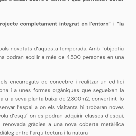
 projecte completament integrat en l’entorn”
i
“la
cipals novetats d’aquesta temporada. Amb l’objectiu
acions podran acollir a més de 4.500 persones en una
els encarregats de concebre i realitzar un edifici
 zona i a unes formes orgàniques que segueixen la
ra a la seva planta baixa de 2.300m2, convertint-lo
senyar l’espai a on els visitants hi trobaran noves
scola d’esquí on es podran adquirir classes d’esquí,
ge renovada gràcies a una nova coberta metàl·lica
àleg entre l’arquitectura i la natura