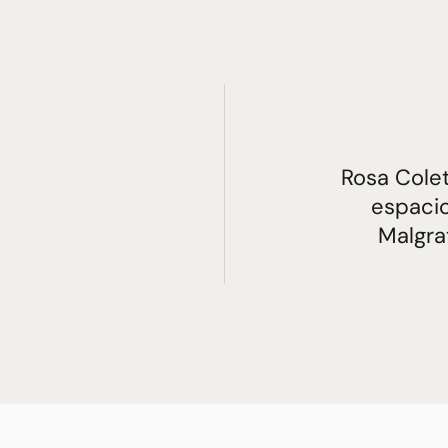
R
Rosa Cole
espaci
Malgra