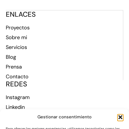
ENLACES
Proyectos
Sobre mi
Servicios
Blog
Prensa
Contacto
REDES
Instagram
Linkedin
Gestionar consentimiento
Política de privacidad
|
Para ofrecer las mejores experiencias, utilizamos tecnologías como las