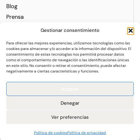
Blog
Prensa
Contacto
Gestionar consentimiento
REDES
Para ofrecer las mejores experiencias, utilizamos tecnologías como las
Instagram
cookies para almacenar y/o acceder a la información del dispositivo. El
consentimiento de estas tecnologías nos permitirá procesar datos
Linkedin
como el comportamiento de navegación o las identificaciones únicas
en este sitio. No consentir o retirar el consentimiento, puede afectar
negativamente a ciertas características y funciones.
Política de privacidad
|
Aceptar
Política de cookies
Denegar
Made with
by
Blackstone Barcelona
Ver preferencias
Política de cookies
Política de privacidad