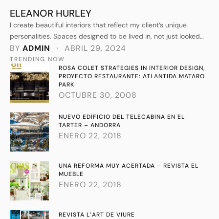
ELEANOR HURLEY
I create beautiful interiors that reflect my client’s unique
personalities. Spaces designed to be lived in, not just looked
at. Forever homes, not show homes. I understand every detail
BY 
ADMIN
 · 
ABRIL 29, 2024
that goes into crafting a beautiful space.
TRENDING NOW
ROSA COLET STRATEGIES IN INTERIOR DESIGN,
PROYECTO RESTAURANTE: ATLANTIDA MATARO
PARK
OCTUBRE 30, 2008
NUEVO EDIFICIO DEL TELECABINA EN EL
TARTER – ANDORRA
ENERO 22, 2018
UNA REFORMA MUY ACERTADA – REVISTA EL
MUEBLE
ENERO 22, 2018
REVISTA L’ART DE VIURE