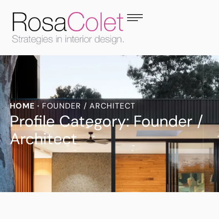
HOME
·
FOUNDER / ARCHITECT
Profile Category:
Founder /
Architect